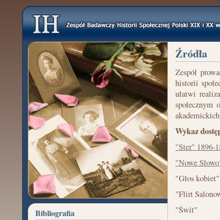
Źródła
Zespół prowa
historii społ
ułatwi reali
społecznym o
akademickich 
Wykaz dostęp
"Ster" 1896-
"Nowe Słowo
"Głos kobiet"
"Flirt Salono
"Świt"
Bibliografia