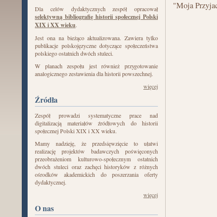
"Moja Przyja
Dla celów dydaktycznych zespół opracował
selektywną bibliografię historii społecznej Polski
XIX i XX wieku
.
Jest ona na bieżąco aktualizowana. Zawiera tylko
publikacje polskojęzyczne dotyczące społeczeństwa
polskiego ostatnich dwóch stuleci.
W planach zespołu jest również przygotowanie
analogicznego zestawienia dla historii powszechnej.
więcej
Źródła
Zespół prowadzi systematyczne prace nad
digitalizacją materiałów źródłowych do historii
społecznej Polski XIX i XX wieku.
Mamy nadzieję, że przedsięwzięcie to ułatwi
realizację projektów badawczych poświęconych
przeobrażeniom kulturowo-społecznym ostatnich
dwóch stuleci oraz zachęci historyków z różnych
ośrodków akademickich do poszerzania oferty
dydaktycznej.
więcej
O nas