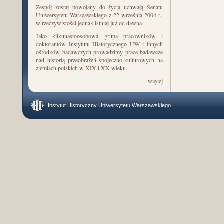
Zespół został powołany do życia uchwałą Senatu
Uniwersytetu Warszawskiego z 22 września 2004 r.,
w rzeczywistości jednak istniał już od dawna.
Jako kilkunastoosobowa grupa pracowników i
doktorantów Instytutu Historycznego UW i innych
ośrodków badawczych prowadzimy prace badawcze
nad historią przeobrażeń społeczno-kulturowych na
ziemiach polskich w XIX i XX wieku.
więcej
Instytut Historyczny Uniwersytetu Warszawskiego