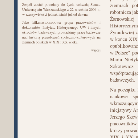
Zespół został powołany do życia uchwałą Senatu
ziemiach pol
Uniwersytetu Warszawskiego z 22 września 2004 r.,
robotnicza ja
w rzeczywistości jednak istniał już od dawna.
Żarnowskiej
Jako kilkunastoosobowa grupa pracowników i
Historycznym
doktorantów Instytutu Historycznego UW i innych
Żyrardowie) z
ośrodków badawczych prowadzimy prace badawcze
nad historią przeobrażeń społeczno-kulturowych na
w końcu XIX 
ziemiach polskich w XIX i XX wieku.
opublikowane 
więcej
w Polsce" pod
Maria Nietyk
Sokolewicz
współpracuj
badawczych.
Na początku l
naukowe sp
wkraczającym
inicjatywy An
Jerzego Skowr
pracowników 
którzy prowad
XIX i XX wi