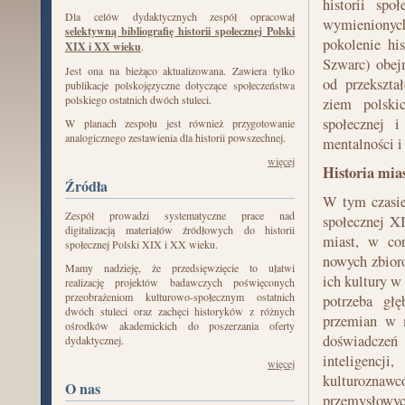
historii spo
Dla celów dydaktycznych zespół opracował
wymienionych
selektywną bibliografię historii społecznej Polski
pokolenie hi
XIX i XX wieku
.
Szwarc) obej
Jest ona na bieżąco aktualizowana. Zawiera tylko
od przekszta
publikacje polskojęzyczne dotyczące społeczeństwa
polskiego ostatnich dwóch stuleci.
ziem polski
społecznej 
W planach zespołu jest również przygotowanie
analogicznego zestawienia dla historii powszechnej.
mentalności i
więcej
Historia mias
Źródła
W tym czasie
Zespół prowadzi systematyczne prace nad
społecznej X
digitalizacją materiałów źródłowych do historii
miast, w cor
społecznej Polski XIX i XX wieku.
nowych zbioro
Mamy nadzieję, że przedsięwzięcie to ułatwi
ich kultury w
realizację projektów badawczych poświęconych
przeobrażeniom kulturowo-społecznym ostatnich
potrzeba głę
dwóch stuleci oraz zachęci historyków z różnych
przemian w m
ośrodków akademickich do poszerzania oferty
doświadczeń
dydaktycznej.
inteligencji
więcej
kulturoznaw
O nas
przemysłowyc