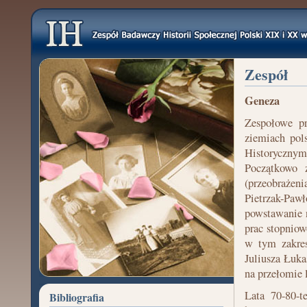
Zespół
Geneza
Zespołowe pr
ziemiach pol
Historycznym 
Początkowo 
(przeobrażeni
Pietrzak-Paw
powstawanie 
prac stopnio
w tym zakres
Juliusza Łuka
na przełomie
Lata 70-80-t
Bibliografia