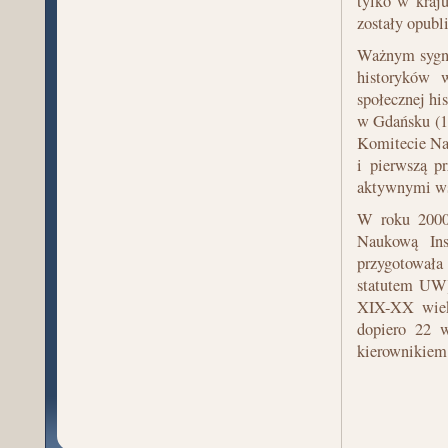
tylko w kraju
zostały opubl
Ważnym sygnał
historyków w
społecznej hi
w Gdańsku (1
Komitecie Nau
i pierwszą p
aktywnymi ws
W roku 2000
Naukową Ins
przygotowała
statutem UW)
XIX-XX wieku
dopiero 22 w
kierownikiem 