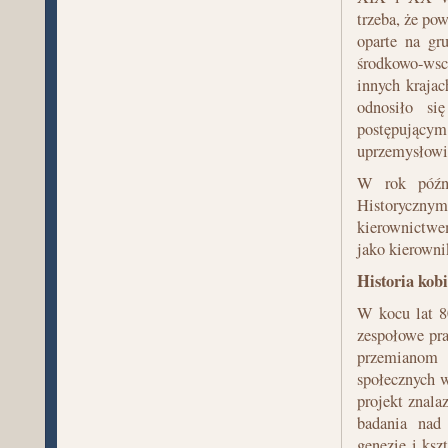
trzeba, że po
oparte na gr
środkowo-wsch
innych kraja
odnosiło si
postępujący
uprzemysłowie
W rok późni
Historyczn
kierownictwem
jako kierowni
Historia kobi
W kocu lat 8
zespołowe pr
przemianom 
społecznych 
projekt znal
badania nad 
genezie i ks