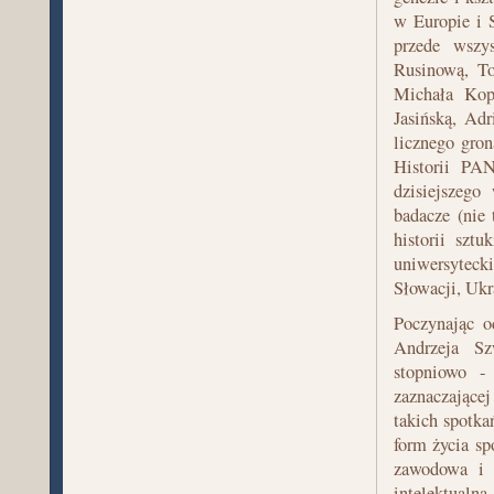
w Europie i 
przede wszy
Rusinową, To
Michała Kop
Jasińską, Ad
licznego gron
Historii PA
dzisiejszego
badacze (nie 
historii sztu
uniwersytecki
Słowacji, Ukra
Poczynając o
Andrzeja Sz
stopniowo -
zaznaczające
takich spotka
form życia sp
zawodowa i k
intelektualna