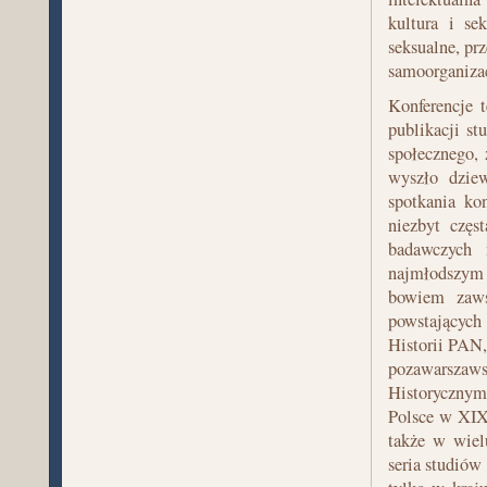
kultura i se
seksualne, pr
samoorganizac
Konferencje t
publikacji st
społecznego, 
wyszło dzie
spotkania ko
niezbyt częs
badawczych 
najmłodszym 
bowiem zaws
powstających
Historii PAN,
pozawarszaws
Historycznym
Polsce w XIX
także w wiel
seria studiów